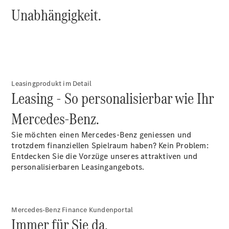
Unabhängigkeit.
Über uns
Leasingprodukt im Detail
Leasing - So personalisierbar wie Ihr
Unternehmen
Ansprechpartner
Mercedes-Benz.
Standort &
Öffnungszeiten
Sie möchten einen Mercedes-Benz geniessen und
Karriere /
trotzdem finanziellen Spielraum haben? Kein Problem:
Jobs
Entdecken Sie die Vorzüge unseres attraktiven und
personalisierbaren Leasingangebots.
Mercedes-Benz Finance Kundenportal
Immer für Sie da.