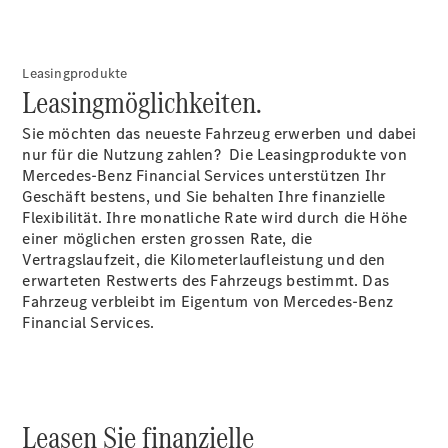
und
Kundensupport
Mobilitätslösungen
Intelligente
Leasingprodukte
Fahrzeugsteuerung
Leasingmöglichkeiten.
Garantie
und
Sie möchten das neueste Fahrzeug erwerben und dabei
Original-
nur für die Nutzung zahlen? Die Leasingprodukte von
Teile
Mercedes-Benz Financial Services unterstützen Ihr
Mercedes-
Geschäft bestens, und Sie behalten Ihre finanzielle
Benz
Flexibilität. Ihre monatliche Rate wird durch die Höhe
QualityService
einer möglichen ersten grossen Rate, die
Digitale
Vertragslaufzeit, die Kilometerlaufleistung und den
Extras
erwarteten Restwerts des Fahrzeugs bestimmt. Das
Fahrzeug verbleibt im Eigentum von Mercedes-Benz
Financial Services.
Leasen Sie finanzielle