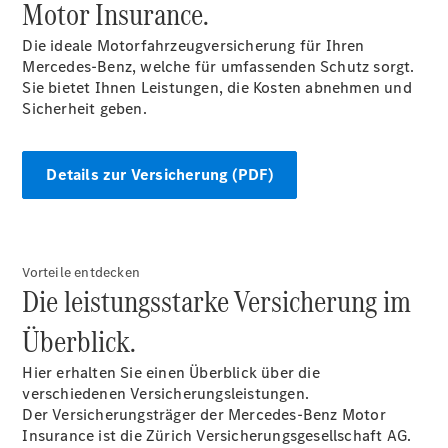
Motor Insurance.
und
Kundensupport
Die ideale Motorfahrzeugversicherung für Ihren
Mobilitätslösungen
Mercedes-Benz, welche für umfassenden Schutz sorgt.
Intelligente
Sie bietet Ihnen Leistungen, die Kosten abnehmen und
Fahrzeugsteuerung
Sicherheit geben.
Garantie
und
Original-
Details zur Versicherung (PDF)
Teile
Mercedes-
Benz
QualityService
Digitale
Vorteile entdecken
Extras
Die leistungsstarke Versicherung im
Überblick.
Hier erhalten Sie einen Überblick über die
verschiedenen Versicherungsleistungen.
Der Versicherungsträger der Mercedes-Benz Motor
Insurance ist die Zürich Versicherungsgesellschaft AG.