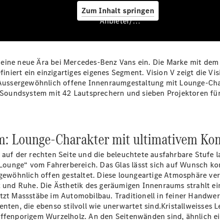
Zum Inhalt springen
Anbieter/Datenschutz
eine neue Ära bei Mercedes-Benz Vans ein. Die Marke mit dem 
iert ein einzigartiges eigenes Segment. Vision V zeigt die Vis
Aussergewöhnlich offene Innenraumgestaltung mit Lounge-Cha
oundsystem mit 42 Lautsprechern und sieben Projektoren für 
Service &
Zubehör
m: Lounge-Charakter mit ultimativem Ko
 auf der rechten Seite und die beleuchtete ausfahrbare Stufe 
e Lounge“ vom Fahrerbereich. Das Glas lässt sich auf Wunsch ko
rgewöhnlich offen gestaltet. Diese loungeartige Atmosphäre ver
it und Ruhe. Die Ästhetik des geräumigen Innenraums strahlt e
Übersicht
etzt Massstäbe im Automobilbau. Traditionell in feiner Handwer
Van-Service
en, die ebenso stilvoll wie unerwartet sind.Kristallweisses
Pannenhilfe
offenporigem Wurzelholz. An den Seitenwänden sind, ähnlich ei