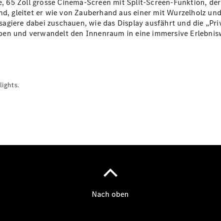
re, 65 Zoll grosse Cinema-Screen mit Split-Screen-Funktion, de
ind, gleitet er wie von Zauberhand aus einer mit Wurzelholz u
Über uns
agiere dabei zuschauen, wie das Display ausfährt und die „Pri
en und verwandelt den Innenraum in eine immersive Erlebniswel
ights.
Unternehmen
Ansprechpartner
Standort &
Öffnungszeiten
Karriere /
Jobs