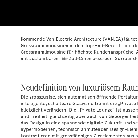
Kommende Van Electric Architecture (VAN.EA) läutet 
Grossraumlimousinen in den Top-End-Bereich und defin
Grossraumlimousine für höchste Kundenansprüche. 
mit ausfahrbarem 65-Zoll-Cinema-Screen, Surround-S
Neudefinition von luxuriösem Rau
Die grosszügige, sich automatisch öffnende Portaltür
intelligente, schaltbare Glaswand trennt die „Privat
blickdicht verändern. Die „Private Lounge“ ist ausse
und Freiheit, gleichzeitig aber auch von Geborgenhe
das Design in eine spannende digitale Zukunft und s
hypermodernen, technisch anmutenden Design-Element
kontrastieren mit grossflächigen Zierelementen aus 