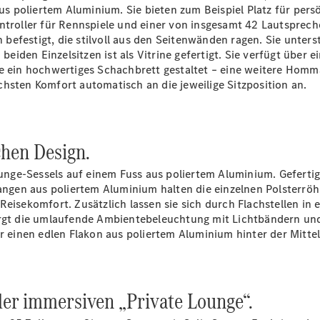
und
 aus poliertem Aluminium. Sie bieten zum Beispiel Platz für per
Kundensupport
ntroller für Rennspiele und einer von insgesamt 42 Lautsprech
Mobilitätslösungen
efestigt, die stilvoll aus den Seitenwänden ragen. Sie unterst
Intelligente
eiden Einzelsitzen ist als Vitrine gefertigt. Sie verfügt übe
Fahrzeugsteuerung
ie ein hochwertiges Schachbrett gestaltet – eine weitere Homma
Garantie
hsten Komfort automatisch an die jeweilige Sitzposition an.
und
Original-
Teile
Mercedes-
chen Design.
Benz
QualityService
Lounge-Sessels auf einem Fuss aus poliertem Aluminium. Geferti
Digitale
pangen aus poliertem Aluminium halten die einzelnen Polsterröh
Extras
 Reisekomfort. Zusätzlich lassen sie sich durch Flachstellen i
sorgt die umlaufende Ambientebeleuchtung mit Lichtbändern u
er einen edlen Flakon aus poliertem Aluminium hinter der Mitte
 der immersiven „Private Lounge“.