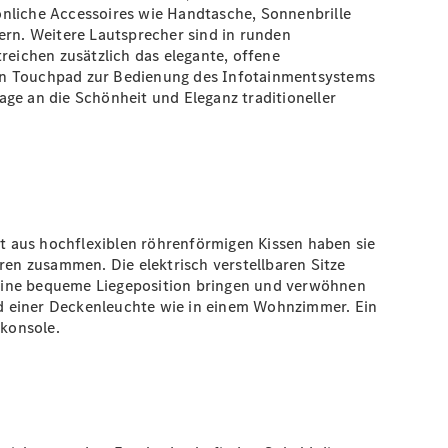
sönliche Accessoires wie Handtasche, Sonnenbrille
ern. Weitere Lautsprecher sind in runden
reichen zusätzlich das elegante, offene
r ein Touchpad zur Bedienung des Infotainmentsystems
ge an die Schönheit und Eleganz traditioneller
gt aus hochflexiblen röhrenförmigen Kissen haben sie
ren zusammen. Die elektrisch verstellbaren Sitze
n eine bequeme Liegeposition bringen und verwöhnen
nd einer Deckenleuchte wie in einem Wohnzimmer. Ein
lkonsole.