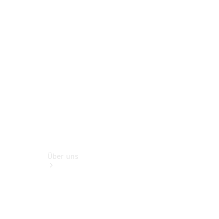
Digitale
Broschüre
Fahrzeugzubehör
Collection
Betriebsanleitungen
Über uns