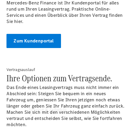
Mercedes-Benz Finance ist Ihr Kundenportal für alles
Frühlings- und
rund um Ihren Leasingvertrag. Praktische Online-
Sommerhighlights
Services und einen Überblick über Ihren Vertrag finden
Certified
Sie hier.
Occasionen
Aktuelle
Leasingangebote
Zum Kundenportal
Flotten und
Geschäftskunden
Vertragsauslauf
Ihre Optionen zum Vertragsende.
Das Ende eines Leasingvertrags muss nicht immer ein
Abschied sein: Steigen Sie bequem in ein neues
Fahrzeug um, geniessen Sie Ihren jetzigen noch etwas
länger oder geben Sie Ihr Fahrzeug ganz einfach zurück.
Service & Zubehör
Machen Sie sich mit den verschiedenen Möglichkeiten
vertraut und entscheiden Sie selbst, wie Sie fortfahren
möchten.