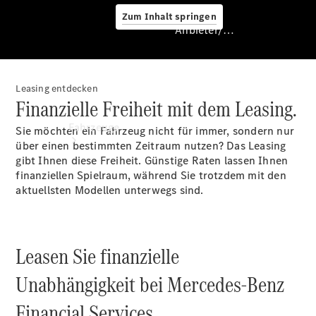
Zum Inhalt springen
Anbieter/Datenschutz
Leasing entdecken
Finanzielle Freiheit mit dem Leasing.
Anbieter/Datenschutz
Fahrzeuge
Sie möchten ein Fahrzeug nicht für immer, sondern nur
über einen bestimmten Zeitraum nutzen? Das Leasing
gibt Ihnen diese Freiheit. Günstige Raten lassen Ihnen
finanziellen Spielraum, während Sie trotzdem mit den
aktuellsten Modellen unterwegs sind.
Konfigurator
Leasen Sie finanzielle
Verfügbare
Neufahrzeuge
Unabhängigkeit bei Mercedes-Benz
Verfügbare
Vorführfahrzeuge
Financial Services.
Verfügbare