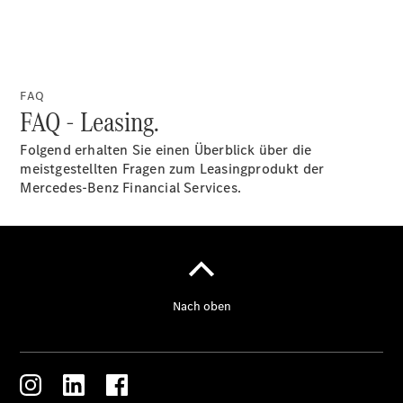
FAQ
Servicetermin
FAQ - Leasing.
buchen
Digitale
Folgend erhalten Sie einen Überblick über die
Extras
meistgestellten Fragen zum Leasingprodukt der
Ladelösungen
Mercedes-Benz Financial Services.
Unterwegs
laden
Pannen- &
Unfallhilfe
Räder &
Reifen
Wartung,
Reparatur
&
Garantie