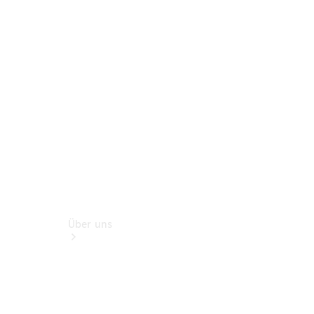
Digitale
Broschüre
Fahrzeugzubehör
Collection
Betriebsanleitungen
Über uns