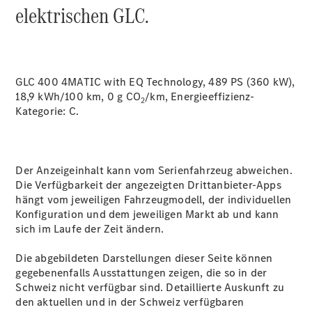
elektrischen GLC.
Servicetermin
GLC 400 4MATIC with EQ Technology, 489 PS (360 kW),
buchen
18,9 kWh/100 km, 0 g CO
/km, Energieeffizienz-
2
Digitale
Kategorie:
C.
Extras
Ladelösungen
Unterwegs
laden
Der Anzeigeinhalt kann vom Serienfahrzeug abweichen.
Pannen- &
Die Verfügbarkeit der angezeigten Drittanbieter-Apps
Unfallhilfe
hängt vom jeweiligen Fahrzeugmodell, der individuellen
Räder &
Konfiguration und dem jeweiligen Markt ab und kann
Reifen
sich im Laufe der Zeit ändern.
Wartung,
Reparatur
Die abgebildeten Darstellungen dieser Seite können
&
gegebenenfalls Ausstattungen zeigen, die so in der
Garantie
Schweiz nicht verfügbar sind. Detaillierte Auskunft zu
den aktuellen und in der Schweiz verfügbaren