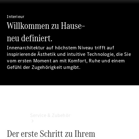
Frühlings- und
Sommerhighlights
Interieur
Certified
Willkommen zu Hause–
Occasionen
Aktuelle
neu definiert.
Leasingangebote
Flotten und
Innenarchitektur auf höchstem Niveau trifft auf
Geschäftskunden
inspirierende Ästhetik und intuitive Technologie, die Sie
vom ersten Moment an mit Komfort, Ruhe und einem
Gefühl der Zugehörigkeit umgibt.
Service & Zubehör
Der erste Schritt zu Ihrem