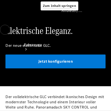
Zum Inhalt springen
Anbieter/Datenschutz
Elektrische Eleganz.
Anbieter/Datenschutz
Fahrzeuge
Der neue elektrische GLC.
Jetzt konfigurieren
Konfigurator
Verfügbare
Neufahrzeuge
Der vollelektrische GLC verbindet ikonisches Design mit
Verfügbare
modernster Technologie und einem Interieur voller
Vorführfahrzeuge
Weite und Ruhe. Panoramadach SKY CONTROL und
Verfügbare