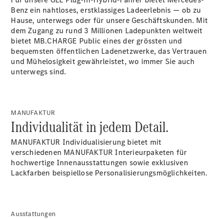
Benz ein nahtloses, erstklassiges Ladeerlebnis — ob zu
Hause, unterwegs oder für unsere Geschäftskunden. Mit
dem Zugang zu rund 3 Millionen Ladepunkten weltweit
bietet MB.CHARGE
Public
eines der grössten und
bequemsten öffentlichen Ladenetzwerke, das Vertrauen
Servicetermin
und Mühelosigkeit gewährleistet, wo immer Sie auch
buchen
unterwegs sind.
Digitale
Extras
Ladelösungen
Unterwegs
MANUFAKTUR
laden
Individualität in jedem Detail.
Pannen- &
Unfallhilfe
MANUFAKTUR Individualisierung bietet mit
Räder &
verschiedenen MANUFAKTUR Interieurpaketen für
Reifen
hochwertige Innenausstattungen sowie exklusiven
Wartung,
Lackfarben beispiellose
Personalisierungsmöglichkeiten.
Reparatur
&
Garantie
Ausstattungen