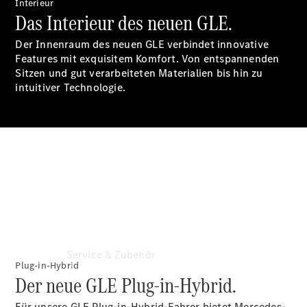
Interieur
Frühlings- und
Das Interieur des neuen GLE.
Sommerhighlights
Certified
Der Innenraum des neuen GLE verbindet innovative
Occasionen
Features mit exquisitem Komfort. Von entspannenden
Aktuelle
Sitzen und gut verarbeiteten Materialien bis hin zu
Leasingangebote
intuitiver Technologie.
Flotten und
Geschäftskunden
Service & Zubehör
Plug-in-Hybrid
Der neue GLE Plug-in-Hybrid.
Für unsere GLE Plug-in-Hybrid-Fahrer bietet Mercedes-