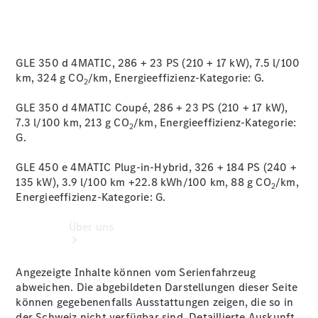
Digitale
Broschüre
Fahrzeugzubehör
GLE 350 d 4MATIC, 286 + 23 PS (210 + 17 kW), 7.5 l/100
Collection
km, 324 g CO
/km, Energieeffizienz-Kategorie:
G.
Betriebsanleitungen
2
GLE 350 d 4MATIC Coupé, 286 + 23 PS (210 + 17 kW),
7.3 l/100 km, 213 g CO
/km, Energieeffizienz-Kategorie:
2
G.
GLE 450 e 4MATIC Plug-in-Hybrid, 326 + 184 PS (240 +
135 kW), 3.9 l/100 km +22.8 kWh/100 km, 88 g CO
/km,
2
Energieeffizienz-Kategorie:
G.
Über uns
Angezeigte Inhalte können vom Serienfahrzeug
abweichen. Die abgebildeten Darstellungen dieser Seite
können gegebenenfalls Ausstattungen zeigen, die so in
der Schweiz nicht verfügbar sind. Detaillierte Auskunft