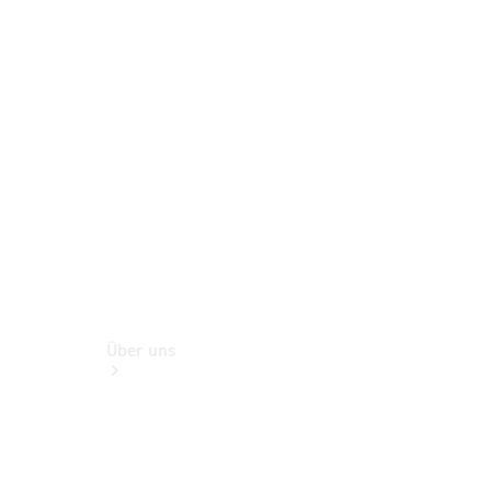
Digitale
Broschüre
Fahrzeugzubehör
Collection
Betriebsanleitungen
Über uns