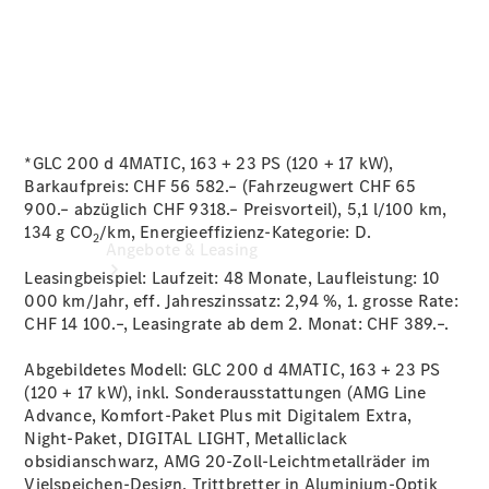
Occasionsfahrzeuge
*GLC 200 d 4MATIC, 163 + 23 PS (120 + 17 kW),
Barkaufpreis: CHF 56 582.– (Fahrzeugwert CHF 65
900.– abzüglich CHF 9318.– Preisvorteil), 5,1 l/100 km,
134 g CO
/km, Energieeffizienz-Kategorie:
D.
2
Angebote & Leasing
Leasingbeispiel: Laufzeit: 48 Monate, Laufleistung: 10
000 km/Jahr, eff. Jahreszinssatz: 2,94 %, 1. grosse Rate:
CHF 14 100.–, Leasingrate ab dem 2. Monat: CHF 389.–.
Abgebildetes Modell: GLC 200 d 4MATIC, 163 + 23 PS
(120 + 17 kW), inkl. Sonderausstattungen (AMG Line
Advance, Komfort-Paket Plus mit Digitalem Extra,
Night-Paket, DIGITAL LIGHT, Metalliclack
Aktuelle
obsidianschwarz, AMG 20-Zoll-Leichtmetallräder im
Sondermodelle
Vielspeichen-Design, Trittbretter in Aluminium-Optik