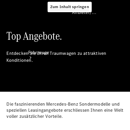
Zum Inhalt springen
Anbieter/Datenschutz
Top Angebote.
Anbieter/Datenschutz
Fahrzeuge
Entdecken Sie Ihren Traumwagen zu attraktiven
Konditionen.
Konfigurator
Die faszinierenden Mercedes-Benz Sondermodelle und
Verfügbare
speziellen Leasingangebote erschliessen Ihnen eine Welt
Neufahrzeuge
voller zusätzlicher Vorteile.
Verfügbare
Vorführfahrzeuge
Verfügbare