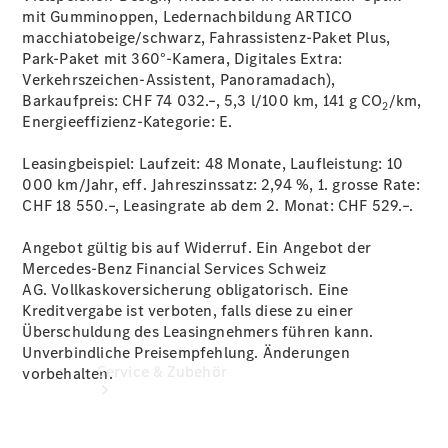
Frühlings- und
mit Gumminoppen, Ledernachbildung ARTICO
Sommerhighlights
macchiatobeige/schwarz, Fahrassistenz-Paket Plus,
Certified
Park-Paket mit 360°-Kamera, Digitales Extra:
Occasionen
Verkehrszeichen-Assistent, Panoramadach),
Aktuelle
Barkaufpreis: CHF 74 032.–, 5,3 l/100 km, 141 g CO
/km,
2
Leasingangebote
Energieeffizienz-Kategorie:
E.
Flotten und
Geschäftskunden
Leasingbeispiel: Laufzeit: 48 Monate, Laufleistung: 10
000 km/Jahr, eff. Jahreszinssatz: 2,94 %, 1. grosse Rate:
CHF 18 550.–, Leasingrate ab dem 2. Monat: CHF 529.–.
Angebot gültig bis auf Widerruf. Ein Angebot der
Mercedes-Benz Financial Services Schweiz
AG. Vollkaskoversicherung obligatorisch. Eine
Kreditvergabe ist verboten, falls diese zu einer
Überschuldung des Leasingnehmers führen kann.
Unverbindliche Preisempfehlung. Änderungen
Service & Zubehör
vorbehalten.