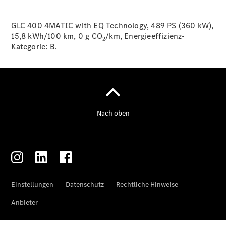
GLC 400 4MATIC with EQ Technology, 489 PS (360 kW),
15,8 kWh/100 km, 0 g CO
/km, Energieeffizienz-
2
Kategorie:
B.
Servicetermin
buchen
Digitale
Extras
Ladelösungen
Unterwegs
laden
Pannen- &
Unfallhilfe
Räder &
Reifen
Wartung,
Reparatur
&
Garantie