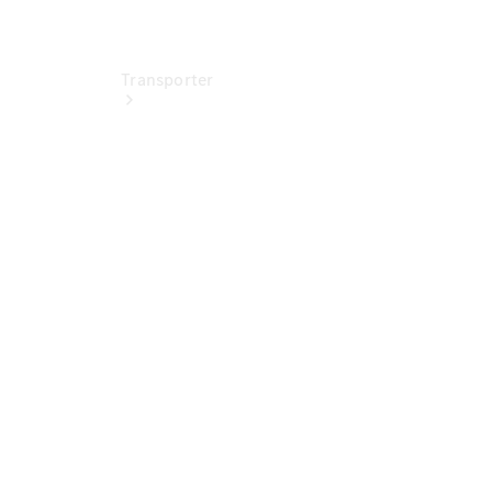
Transporter
Jetzt
entdecken