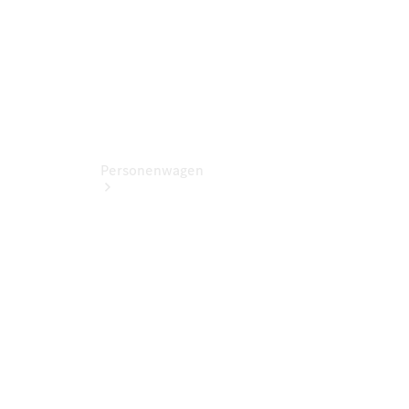
Personenwagen
Jetzt
entdecken