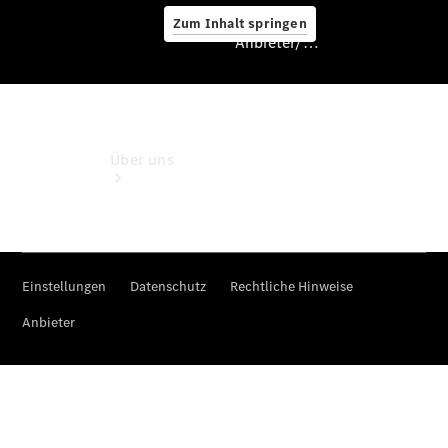
Zum Inhalt springen
Anbieter/Datenschutz
Anbieter/Datenschutz
Über uns
Standort &
Öffnungszeiten
Ansprechpartner
Unternehmen
Karriere /
Jobs