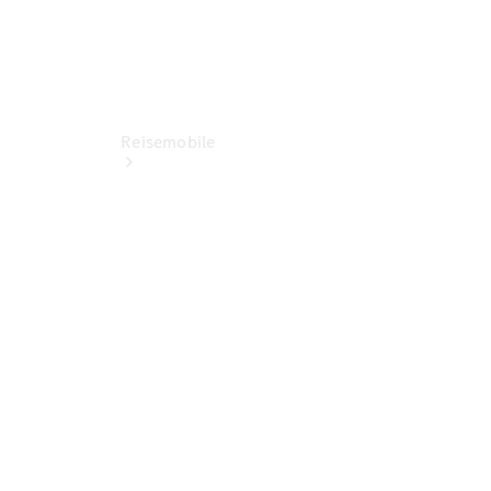
Reisemobile
Jetzt
entdecken